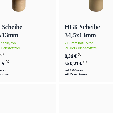
Scheibe
HGK Scheibe
5x13mm
34,5x13mm
natur/roh
21,6mm natur/roh
Klebstofffrei
PE-Kork Klebstofffrei
0,36 €
1 €
0,31 €
Ab
teuern
Inkl. 19% Steuern
ndkosten
exkl.
Versandkosten