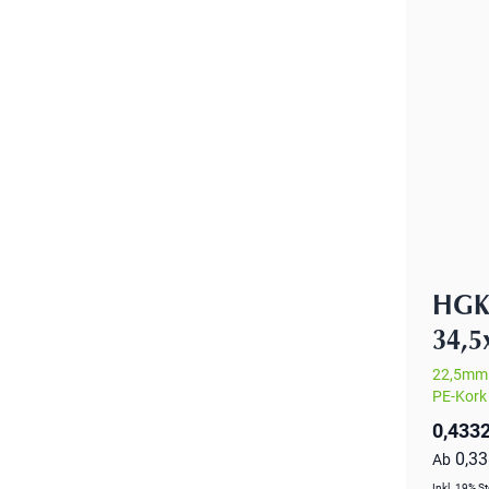
HGK 
34,
22,5mm 
PE-Kork 
0,4332
0,3
Ab
Inkl. 19% S