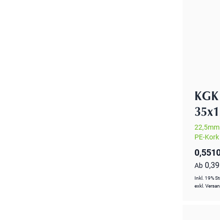
KGK 
35x
22,5mm
PE-Kork
0,5510
0,3
Ab
Inkl. 19% S
exkl.
Versa