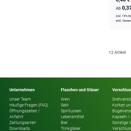
0,3
Ab
Inkl. 19% S
exkl.
Versa
12
Artikel
Unternehmen
Flaschen und Gläser
Verschlu
Unser Team
Wein
Drehversc
Häufige Fragen (FAQ)
Sekt
Korken un
Öffnungszeiten /
Spirituosen
Bügelvers
Anfahrt
Lebensmittel
Kapseln /
Zahlungsarten
Bier
Sonstige 
Downloads
Trinkgläser
Verschlus