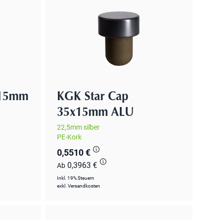
x15mm
KGK Star Cap
35x15mm ALU
22,5mm silber
PE-Kork
0,5510 €
0,3963 €
Ab
Inkl. 19% Steuern
exkl.
Versandkosten