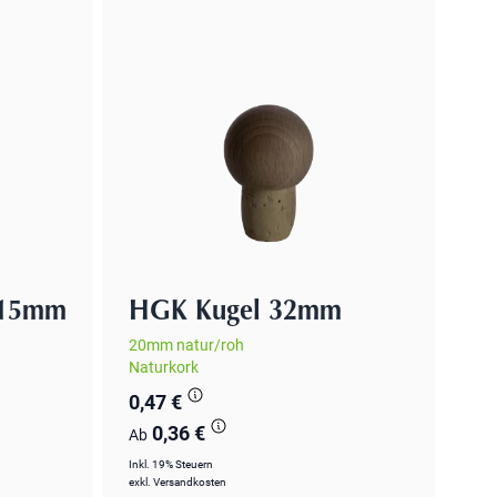
x15mm
HGK Kugel 32mm
20mm natur/roh
Naturkork
0,47 €
0,36 €
Ab
Inkl. 19% Steuern
exkl.
Versandkosten