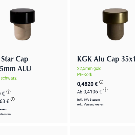
Star Cap
KGK Alu Cap 35
15mm ALU
22,5mm gold
PE-Kork
 schwarz
0,4820 €
0,4106 €
Ab
 €
Inkl. 19% Steuern
963 €
exkl.
Versandkosten
teuern
ndkosten