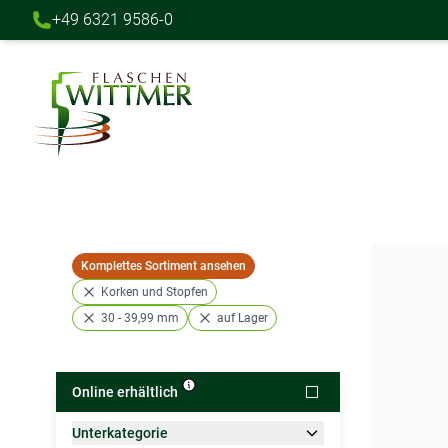
+49 6321 9586-0
Direkt zum Inhalt
Komplettes Sortiment ansehen
Korken und Stopfen
30 - 39,99 mm
auf Lager
Online erhältlich
Unterkategorie
Zur Produktliste springen