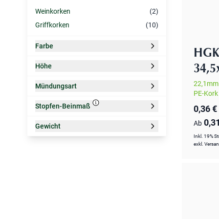
Unterkategorie
Weinkorken
(2)
Griffkorken
(10)
Farbe
HGK 
Filter
Höhe
34,
Filter
22,1mm 
Mündungsart
PE-Kork 
Filter
Filter
Stopfen-Beinmaß
0,36 €
0,3
Ab
Gewicht
Filter
Inkl. 19% S
exkl.
Versa