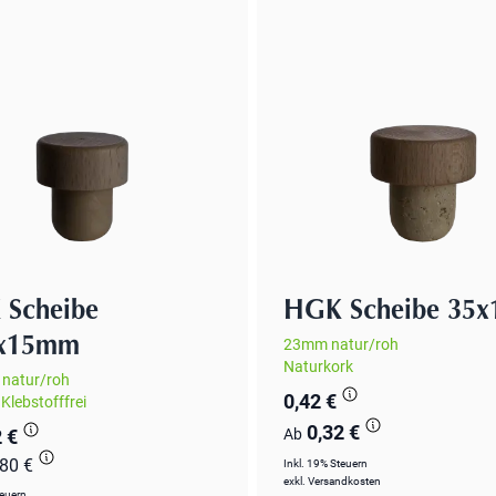
Scheibe
HGK Scheibe 35
5x15mm
23mm natur/roh
Naturkork
natur/roh
0,42 €
Klebstofffrei
0,32 €
 €
Ab
380 €
Inkl. 19% Steuern
exkl.
Versandkosten
teuern