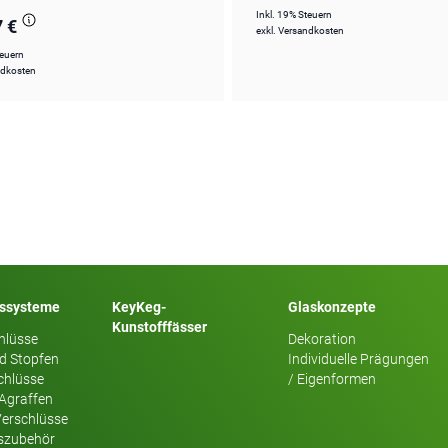
Inkl. 19% Steuern
7 €
exkl.
Versandkosten
teuern
ndkosten
sssysteme
KeyKeg-
Glaskonzepte
Kunstofffässer
hlüsse
Dekoration
d Stopfen
Individuelle Prägungen
chlüsse
/ Eigenformen
 Agraffen
Verschlüsse
szubehör