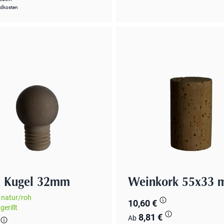
ndkosten
 Kugel 32mm
Weinkork 55x33
natur/roh
10,60 €
gerillt
8,81 €
Ab