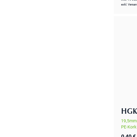
exkl.
Versa
HGK
19,5mm 
PE-Kork 
0,40 €