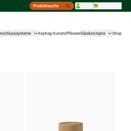
Suche
Login
Warenkorb
Suche
erschlusssysteme
KeyKeg-Kunstofffässer
Glaskonzepte
Shop