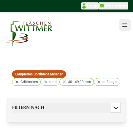
Login
Warenkorb
Direkt zum Inhalt
Komplettes Sortiment ansehen
Griffkorken
rund
40 - 49,99 mm
auf Lager
FILTERN NACH