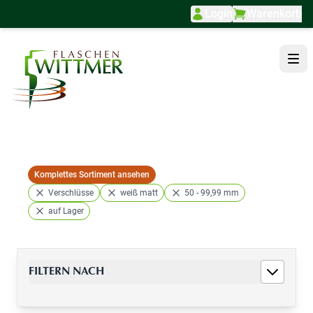
Login
Warenkorb
Direkt zum Inhalt
Komplettes Sortiment ansehen
Verschlüsse
weiß matt
50 - 99,99 mm
auf Lager
FILTERN NACH