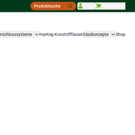
Suche
Login
Warenkorb
Suche
erschlusssysteme
KeyKeg-Kunstofffässer
Glaskonzepte
Shop