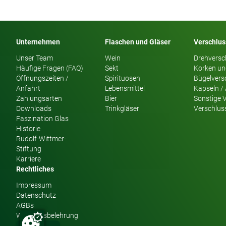
Unternehmen
Flaschen und Gläser
Verschlu
Unser Team
Wein
Drehversc
Häufige Fragen (FAQ)
Sekt
Korken un
Öffnungszeiten /
Spirituosen
Bügelvers
Anfahrt
Lebensmittel
Kapseln /
Zahlungsarten
Bier
Sonstige 
Downloads
Trinkgläser
Verschlus
Faszination Glas
Historie
Rudolf-Wittmer-
Stiftung
Karriere
Rechtliches
Impressum
Datenschutz
AGBs
Widerrufsbelehrung