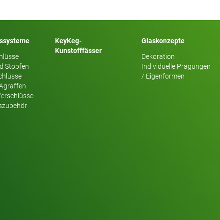
sssysteme
KeyKeg-
Glaskonzepte
Kunstofffässer
hlüsse
Dekoration
d Stopfen
Individuelle Prägungen
chlüsse
/ Eigenformen
 Agraffen
Verschlüsse
szubehör