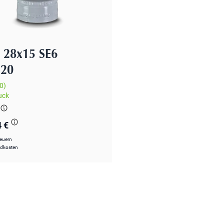
28x15 SE6
520
0)
uck
4 €
teuern
ndkosten