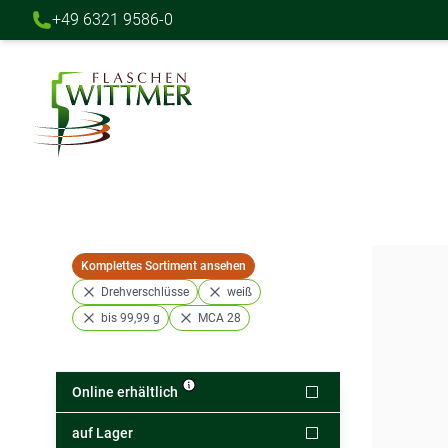
+49 6321 9586-0
Direkt zum Inhalt
Komplettes Sortiment ansehen
Drehverschlüsse
weiß
bis 99,99 g
MCA 28
Online erhältlich
auf Lager