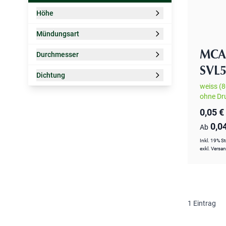
Höhe
Zur Produktliste springen
Filter
Mündungsart
Filter
MCA 
Durchmesser
Filter
SVL
Dichtung
Filter
weiss (8
ohne Dr
0,05 €
0,0
Ab
Inkl. 19% S
exkl.
Versa
1
Eintrag