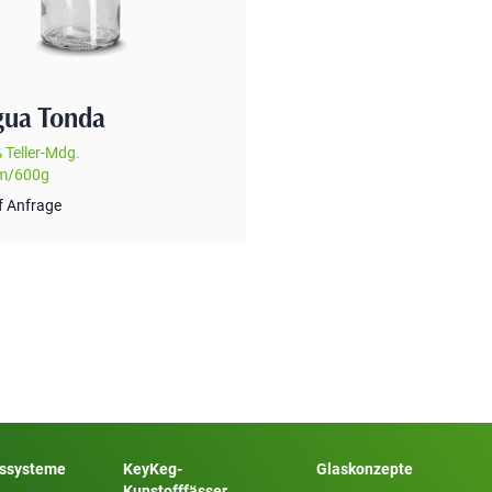
gua Tonda
ß Teller-Mdg.
m/600g
f Anfrage
sssysteme
KeyKeg-
Glaskonzepte
Kunstofffässer