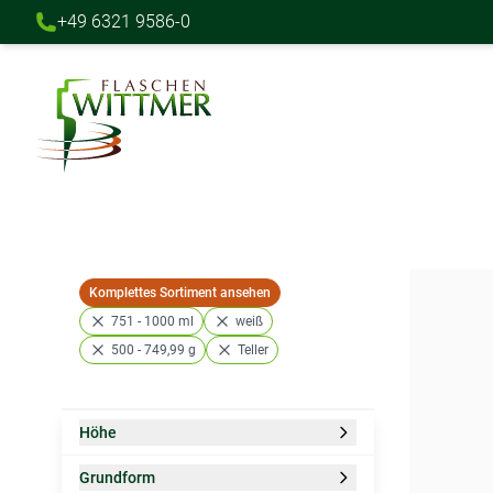
+49 6321 9586-0
Direkt zum Inhalt
Komplettes Sortiment ansehen
751 - 1000 ml
weiß
500 - 749,99 g
Teller
Höhe
Zur Produktliste springen
Filter
Grundform