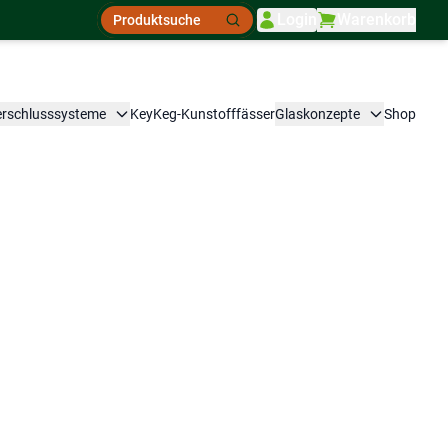
Suche
Login
Warenkorb
Suche
erschlusssysteme
KeyKeg-Kunstofffässer
Glaskonzepte
Shop