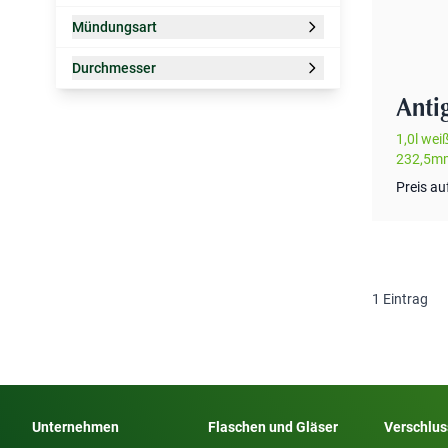
Filter
Mündungsart
Filter
Durchmesser
Filter
Anti
1,0l wei
232,5m
Preis au
1
Eintrag
Unternehmen
Flaschen und Gläser
Verschlu