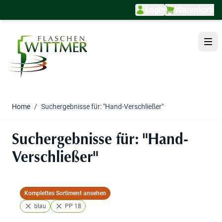
Login
Warenkorb
Direkt zum Inhalt
Home
/
Suchergebnisse für: "Hand-Verschließer"
Suchergebnisse für: "Hand-
Verschließer"
Komplettes Sortiment ansehen
blau
PP 18