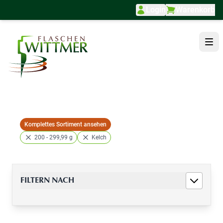
Login
Warenkorb
Direkt zum Inhalt
Komplettes Sortiment ansehen
200 - 299,99 g
Kelch
FILTERN NACH