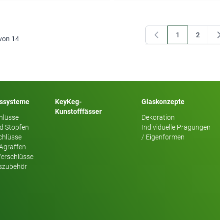
1
2
von
14
Sie lesen gera
Seite
sssysteme
KeyKeg-
Glaskonzepte
Kunstofffässer
hlüsse
Dekoration
d Stopfen
Individuelle Prägungen
chlüsse
/ Eigenformen
 Agraffen
Verschlüsse
szubehör