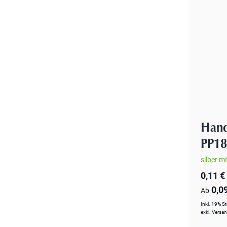
Hand
PP1
silber m
0,11 €
0,0
Ab
Inkl. 19% S
exkl.
Versa