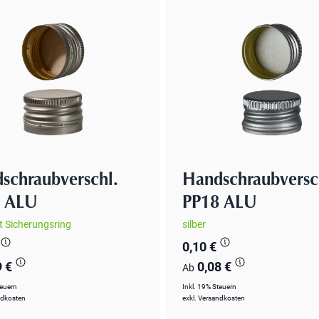
schraubverschl.
Handschraubversc
8 ALU
PP18 ALU
it Sicherungsring
silber
0,10 €
9 €
0,08 €
Ab
teuern
Inkl. 19% Steuern
ndkosten
exkl.
Versandkosten