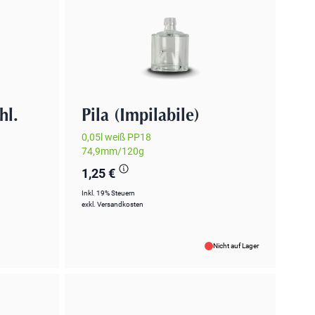
hl.
Pila (Impilabile)
0,05l weiß PP18
74,9mm/120g
1,25 €
Inkl. 19% Steuern
exkl.
Versandkosten
Nicht auf Lager