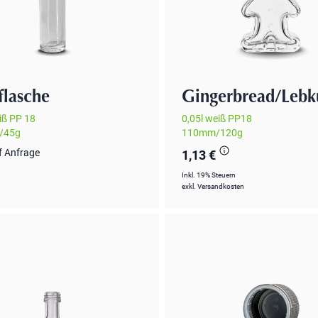
flasche
Gingerbread/Leb
iß PP 18
0,05l weiß PP18
/45g
110mm/120g
f Anfrage
1,13 €
Inkl. 19% Steuern
exkl.
Versandkosten