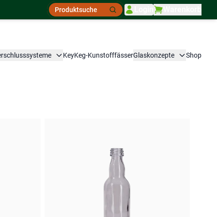
Suche
Login
Warenkorb
Suche
erschlusssysteme
KeyKeg-Kunstofffässer
Glaskonzepte
Shop