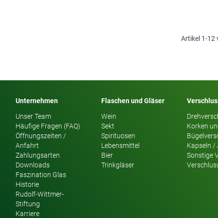
Artikel
1
-
12
Unternehmen
Flaschen und Gläser
Verschlu
Unser Team
Wein
Drehversc
Häufige Fragen (FAQ)
Sekt
Korken un
Öffnungszeiten /
Spirituosen
Bügelvers
Anfahrt
Lebensmittel
Kapseln /
Zahlungsarten
Bier
Sonstige 
Downloads
Trinkgläser
Verschlus
Faszination Glas
Historie
Rudolf-Wittmer-
Stiftung
Karriere