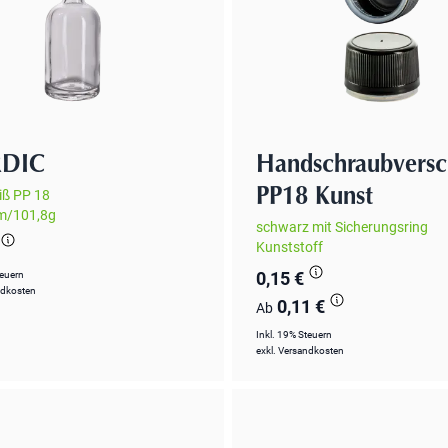
DIC
Handschraubversc
PP18 Kunst
iß PP 18
m/101,8g
schwarz mit Sicherungsring
Kunststoff
0,15 €
teuern
ndkosten
0,11 €
Ab
Inkl. 19% Steuern
exkl.
Versandkosten