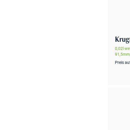
Krug
0,02l we
91,5mm
Preis au