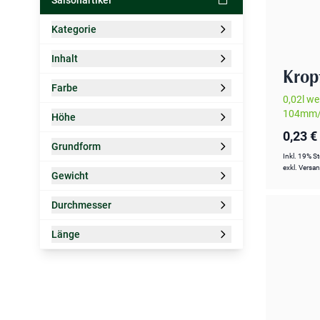
Kategorie
Zur Produktliste springen
Filter
Inhalt
Filter
Krop
Farbe
0,02l w
Filter
104mm/
Höhe
Filter
0,23 €
Grundform
Inkl. 19% S
Filter
exkl.
Versa
Gewicht
Filter
Durchmesser
Filter
Länge
Filter