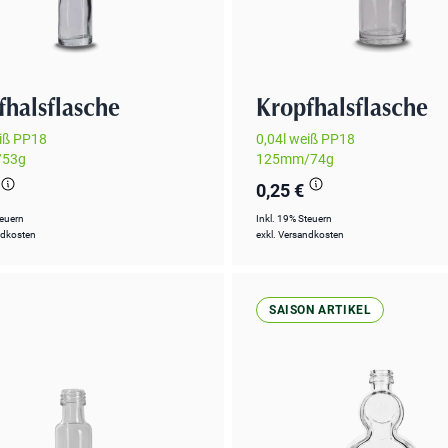
fhalsflasche
Kropfhalsflasche
eiß PP18
0,04l weiß PP18
53g
125mm/74g
0,25 €
teuern
Inkl. 19% Steuern
ndkosten
exkl.
Versandkosten
SAISON ARTIKEL