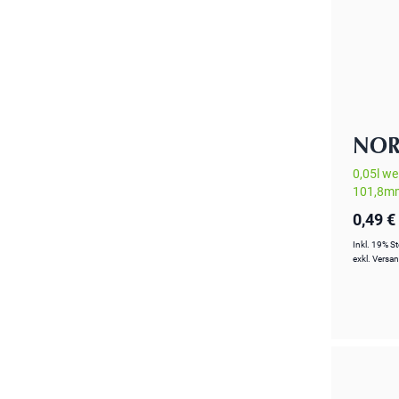
NOR
0,05l we
101,8m
0,49 €
Inkl. 19% S
exkl.
Versa