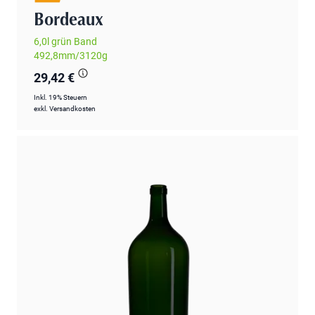
Bordeaux
6,0l grün Band
492,8mm/3120g
29,42 €
Inkl. 19% Steuern
exkl.
Versandkosten