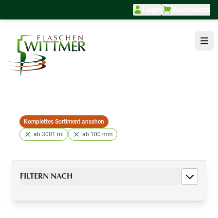
Login
Warenkorb
Direkt zum Inhalt
Komplettes Sortiment ansehen
ab 3001 ml
ab 100 mm
FILTERN NACH