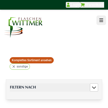
Login
Warenkorb
Direkt zum Inhalt
Komplettes Sortiment ansehen
sonstige
FILTERN NACH