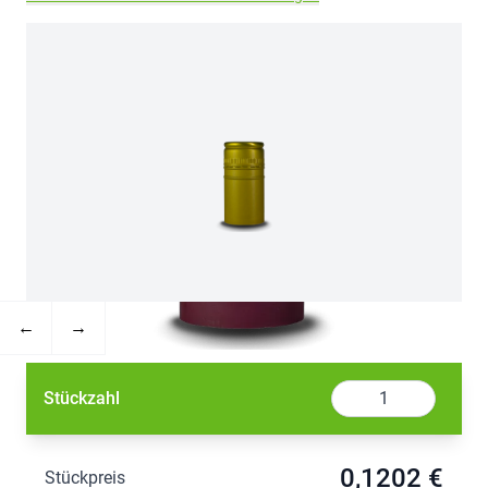
←
→
Menge
Stückzahl
0,1202 €
Stückpreis