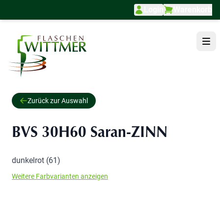
Login
Warenkorb
Direkt zum Inhalt
Zurück zur Auswahl
BVS 30H60 Saran-ZINN
dunkelrot (61)
Weitere Farbvarianten anzeigen