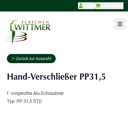
Login
Warenkorb
Direkt zum Inhalt
Zurück zur Auswahl
Hand-Verschließer PP31,5
f. vorgerollte Alu-Schraubver.
Typ: PP 31,5 STD