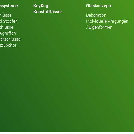
sssysteme
KeyKeg-
Glaskonzepte
Kunstofffässer
hlüsse
Dekoration
d Stopfen
Individuelle Prägungen
chlüsse
/ Eigenformen
 Agraffen
Verschlüsse
szubehör