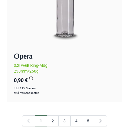
Opera
0,2l weiß Ring-Mdg.
230mm/250g
0,90 €
Inkl. 19% Steuern
exkl.
Versandkosten
1
2
3
4
5
Sie lesen gerade Seite
Seite
Seite
Seite
Seite