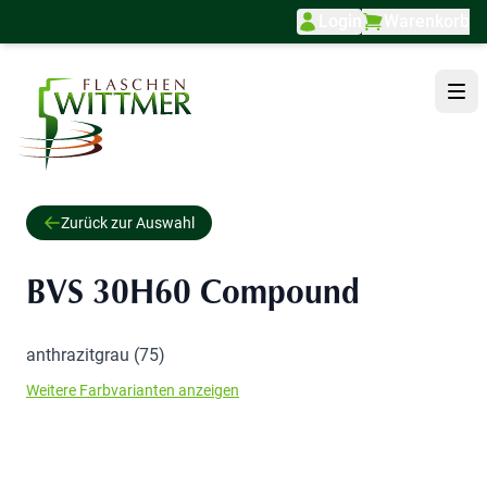
Login
Warenkorb
Direkt zum Inhalt
Zurück zur Auswahl
BVS 30H60 Compound
anthrazitgrau (75)
Weitere Farbvarianten anzeigen