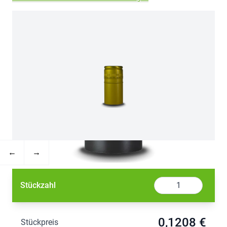
←
→
Menge
Stückzahl
0,1208 €
Stückpreis