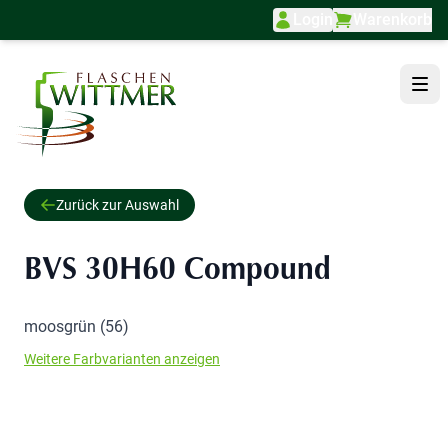
Login
Warenkorb
Direkt zum Inhalt
Zurück zur Auswahl
BVS 30H60 Compound
moosgrün (56)
Weitere Farbvarianten anzeigen