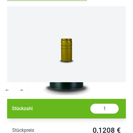
←
→
Menge
Stückzahl
0,1208 €
Stückpreis