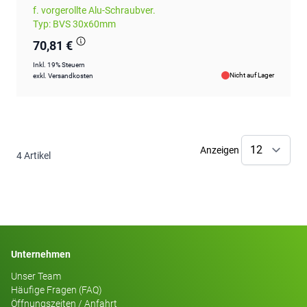
f. vorgerollte Alu-Schraubver.
Typ: BVS 30x60mm
70,81 €
Inkl. 19% Steuern
Nicht auf Lager
exkl.
Versandkosten
Anzeigen
4
Artikel
Unternehmen
Unser Team
Häufige Fragen (FAQ)
Öffnungszeiten / Anfahrt